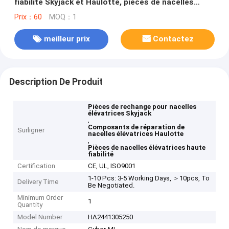
fiabilité Skyjack et Haulotte, pièces de nacelles
élévatrices, varient selon la pièce, conçues pour
Prix：60
MOQ：1
réduire les temps d'arrêt
meilleur prix
Contactez
Description De Produit
Pièces de rechange pour nacelles
élévatrices Skyjack
,
Composants de réparation de
Surligner
nacelles élévatrices Haulotte
,
Pièces de nacelles élévatrices haute
fiabilité
Certification
CE, UL, ISO9001
1-10 Pcs: 3-5 Working Days, ＞10pcs, To
Delivery Time
Be Negotiated.
Minimum Order
1
Quantity
Model Number
HA2441305250