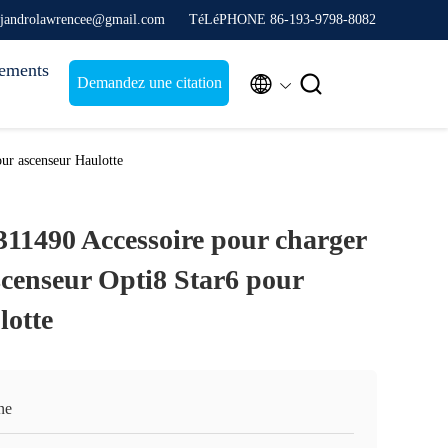
ejandrolawrencee@gmail.com
TéLéPHONE 86-193-9798-8082
ements


Demandez une citation
our ascenseur Haulotte
311490 Accessoire pour charger
scenseur Opti8 Star6 pour
lotte
ne