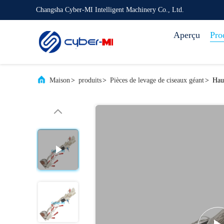
Changsha Cyber-MI Intelligent Machinery Co., Ltd.
Aperçu
Pro
Maison
>
produits
>
Pièces de levage de ciseaux géant
>
Hau