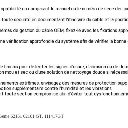
mpatibilité en comparant le manuel ou le numéro de série des 
toute sécurité en documentant l'itinéraire du câble et la positio
hémas de gestion du câble OEM, fixez-le avec les fixations app
 une vérification approfondie du système afin de vérifier la bon
le harnais pour détecter les signes d'usure, d'abrasion ou de d
ffon mou et sec ou d'une solution de nettoyage douce si nécessair
nnements extrêmes, envisagez des mesures de protection suppl
ction supplémentaire contre l'humidité et les vibrations.
toute section compromise afin d'éviter tout dysfonctionnement
Genie 62161 62161 GT
,
111417GT