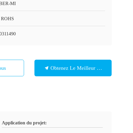
BER-MI
, ROHS
0311490
ous
Obtenez Le Meilleur Prix
Application du projet: