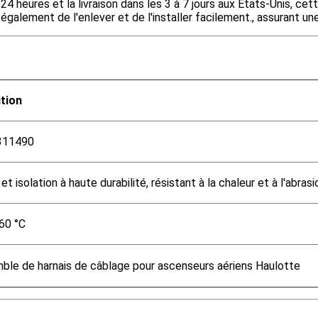
heures et la livraison dans les 3 à 7 jours aux États-Unis, cett
alement de l'enlever et de l'installer facilement., assurant u
ition
311490
et isolation à haute durabilité, résistant à la chaleur et à l'abrasi
 60 °C
ble de harnais de câblage pour ascenseurs aériens Haulotte