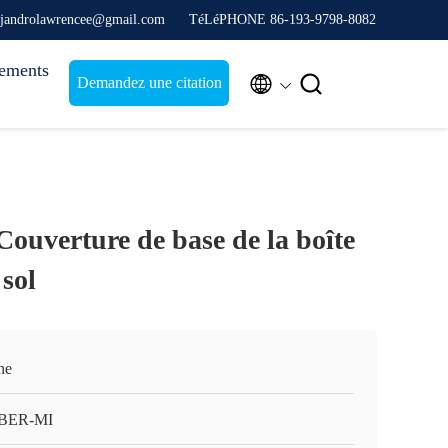
ejandrolawrencee@gmail.com
TéLéPHONE 86-193-9798-8082
ements


Demandez une citation
ouverture de base de la boîte
 sol
ne
BER-MI