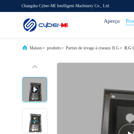
Changsha Cyber-MI Intelligent Machinery Co., Ltd.
Aperçu
Pro
Maison
>
produits
>
Parties de levage à ciseaux JLG
>
JLG 0