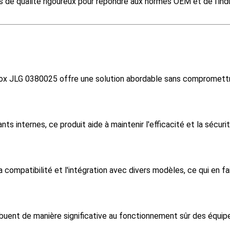
 de qualité rigoureux pour répondre aux normes OEM et de l'indu
x JLG 0380025 offre une solution abordable sans compromettre l
ts internes, ce produit aide à maintenir l'efficacité et la sécu
 la compatibilité et l'intégration avec divers modèles, ce qui en f
buent de manière significative au fonctionnement sûr des équipe